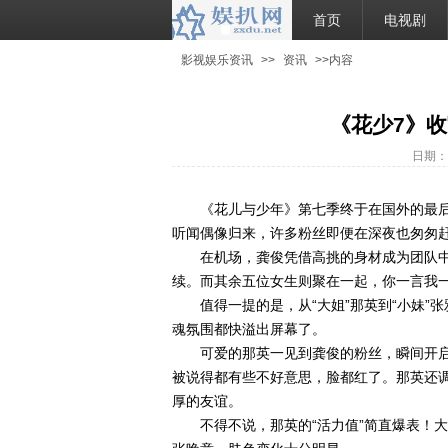
首页
电视剧
影视娱乐资讯
>>
资讯
>>内容
《花少7》
日期：2
《花儿与少年》第七季终于在国外的最
听闻偶像归来，许多粉丝即便在深夜也匆匆赶
在机场，龚俊凭借高挑的身材成为团队
续。而其余五位女生则聚在一起，你一言我
值得一提的是，从“大姐”那英到“小妹
魂氛围都快溢出屏幕了。
可爱的那英一见到龚俊的粉丝，瞬间开启
被说得都有些不好意思，脸都红了。那英还
厚的友谊。
不得不说，那英的“活力值”简直爆表！