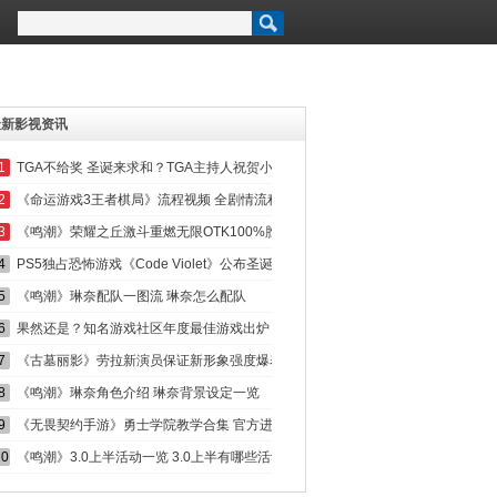
最新影视资讯
1
TGA不给奖 圣诞来求和？TGA主持人祝贺小岛遭围观
2
《命运游戏3王者棋局》流程视频 全剧情流程视频攻略
3
《鸣潮》荣耀之丘激斗重燃无限OTK100%胜率卡组推荐
4
PS5独占恐怖游戏《Code Violet》公布圣诞实机玩法预告
5
《鸣潮》琳奈配队一图流 琳奈怎么配队
6
果然还是？知名游戏社区年度最佳游戏出炉
7
《古墓丽影》劳拉新演员保证新形象强度爆表！为还原苦读百科全书
8
《鸣潮》琳奈角色介绍 琳奈背景设定一览
9
《无畏契约手游》勇士学院教学合集 官方进阶技巧讲解
10
《鸣潮》3.0上半活动一览 3.0上半有哪些活动