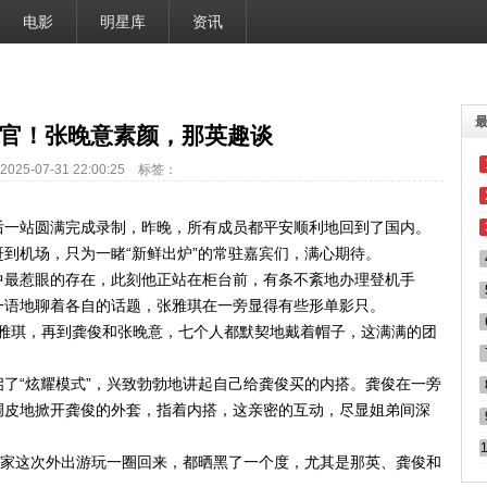
电影
明星库
资讯
收官！张晚意素颜，那英趣谈
025-07-31 22:00:25 标签：
后一站圆满完成录制，昨晚，所有成员都平安顺利地回到了国内。
到机场，只为一睹“新鲜出炉”的常驻嘉宾们，满心期待。
中最惹眼的存在，此刻他正站在柜台前，有条不紊地办理登机手
一语地聊着各自的话题，张雅琪在一旁显得有些形单影只。
”张雅琪，再到龚俊和张晚意，七个人都默契地戴着帽子，这满满的团
了“炫耀模式”，兴致勃勃地讲起自己给龚俊买的内搭。龚俊在一旁
调皮地掀开龚俊的外套，指着内搭，这亲密的互动，尽显姐弟间深
大家这次外出游玩一圈回来，都晒黑了一个度，尤其是那英、龚俊和