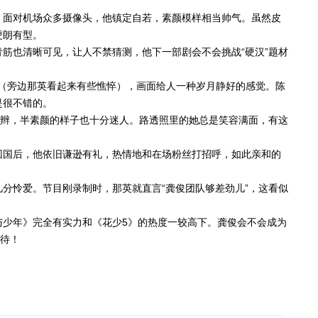
！面对机场众多摄像头，他镇定自若，素颜模样相当帅气。虽然皮
硬朗有型。
筋也清晰可见，让人不禁猜测，他下一部剧会不会挑战“硬汉”题材
这边（旁边那英看起来有些憔悴），画面给人一种岁月静好的感觉。陈
是很不错的。
花辫，半素颜的样子也十分迷人。路透照里的她总是笑容满面，有这
回国后，他依旧谦逊有礼，热情地和在场粉丝打招呼，如此亲和的
分怜爱。节目刚录制时，那英就直言“龚俊团队够差劲儿”，这看似
。
与少年》完全有实力和《花少5》的热度一较高下。龚俊会不会成为
以待！