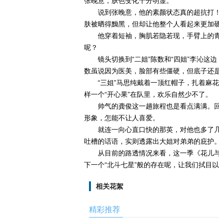
张晚意，肤色变化十分明显。
说到张晚意，他的素颜状态真的超抗打
肤被晒得黝黑，但却让他整个人看起来更加
他穿着短袖，胸肌若隐若现，手臂上的青
呢？
镜头切换到“二姐”陈数和“四姐”李沁
数虽说因为医美，脸部有些僵硬，但底子还
“三姐”马思纯戴着一顶红帽子，扎着麻
样一个“开心果”在队里，欢乐自然少不了。
帅气的龚俊这一趟旅程也是看点满满。
形象，怎能不让人喜爱。
就连一向心直口快的那英，对他也多了几
吐槽的话语，实则透露出大姐对弟弟的庇护
从目前的路透情况来看，这一季《花儿
下一个“北斗七星”般的存在呢，让我们拭目
相关花絮
精彩推荐