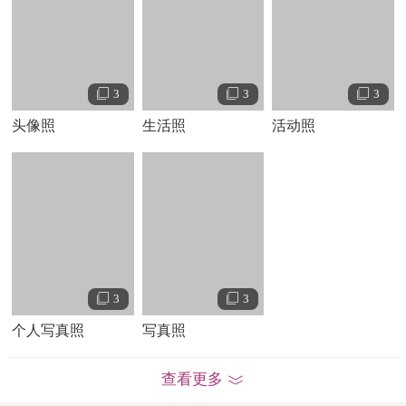
主演 。这部电影在
年为他带来金球奖迷你剧和电视电影
2002
类最佳男主角奖杯 。不久之后，他在《夜海追凶》中扮演罗
伯特·德罗尼深陷毒瘾的儿子。
3
3
3
2002
年，他作为彼得·帕克最好的朋友参演了《蜘蛛侠》，饰
演哈利·奥斯本一角。其后弗兰科又继续出演了《蜘蛛侠
头像照
生活照
活动照
》
2
和《蜘蛛侠
》 。
3
之后，詹姆斯
·弗兰科参演了罗伯特·奥特曼执导的《芭蕾人
生》。继
年在《大偷袭》中与本杰明·布拉特结伴走上二
2005
战战场后，他于
年在《安纳波利斯》和《空战英豪》中
2006
再次参军。然后，他在《王者之心》回到中世纪与未来的英
格兰王妃来一场不伦之恋。
岁时，弗兰科决定重回学校。
28
3
3
他注册了加州大学洛衫矶分校的两门函授课程（文学和创意
个人写真照
写真照
写作）。两年后，他获得英语学士学位。他写了一篇小说作
为荣誉论文。当弗兰科结束了加州大学的学业，他搬到了纽
查看更多
约，注册了四所学校的课程：纽约大学的电影摄制、哥伦比