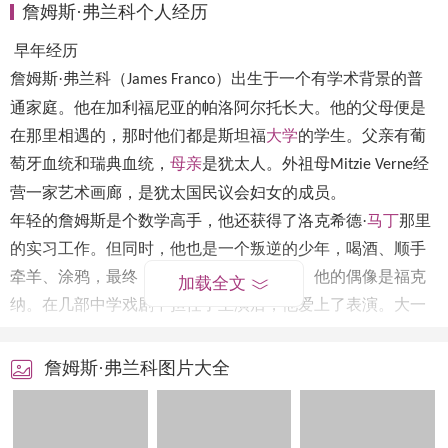
詹姆斯·弗兰科个人经历
早年经历
詹姆斯
·弗兰科（
）出生于一个有学术背景的普
James Franco
通家庭。他在加利福尼亚的帕洛阿尔托长大。他的父母便是
在那里相遇的，那时他们都是斯坦福
大学
的学生。父亲有葡
萄牙血统和瑞典血统，
母亲
是犹太人。外祖母
经
Mitzie Verne
营一家艺术画廊，是犹太国民议会妇女的成员。
年轻的詹姆斯是个数学高手，他还获得了洛克希德
·
马丁
那里
的实习工作。但同时，他也是一个叛逆的少年，喝酒、顺手
牵羊、涂鸦，最终，他拜倒在艺术的脚下。他的偶像是福克
加载全文
纳。在几部中学戏剧中担任了主演后，他爱上了表演。大一
结束后，他违背父母的意愿从加利福尼亚大学洛杉矶分校辍
学，想把表演当成职业，师从罗伯特·卡内基学习表演 。
詹姆斯·弗兰科图片大全
演艺经历
1999
年，他获得了在电视剧《怪胎与书呆》中出演主要角色
的机会。这之后，他担任了
传记电影《詹姆斯·迪恩》的
TNT