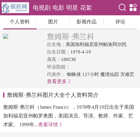
电视剧
电影
明星
花絮
个人资料
图片
影视作品
评论
詹姆斯·弗兰科
出生地：
美国加利福尼亚州帕洛阿尔托
出生日期：
1978-4-19
身高：
180CM
毕业院校：
代表作：
蜘蛛侠 127小时 魔境仙踪 灾难艺
查看更多 》
术家 詹姆斯·迪恩 芭蕾人生
詹姆斯·弗兰科图片大全个人资料简介
詹姆斯·弗兰科（James Franco），1978年4月19日出生于美国
加利福尼亚州帕罗奥图，美国演员、导演、教师、作家、艺
术家。 1999年
...查看详情 》