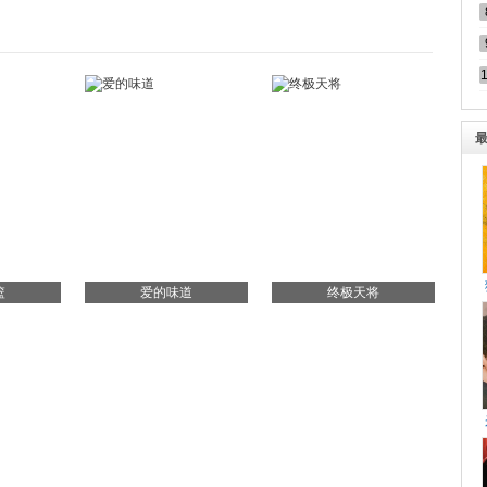
篮
爱的味道
终极天将