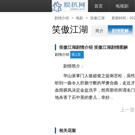
首页
电视剧
剧情介绍
>
电影
>
笑傲江湖
更新时间：2024-0
笑傲江湖
简介
剧情图解
笑傲江湖剧情介绍 笑傲江湖剧情图解
剧情介绍
第1页
剧情简介：
华山派掌门人骆超俊之徒南宫松，虽性
听到一曲令人肝肠寸断的琴箫合曲，走近才
血雨腥风决定金盆洗手，然而那些所谓名门
地杀害了石中英的妻儿，幸好...
上一页
相关花絮