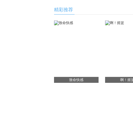
精彩推荐
致命快感
啊！摇