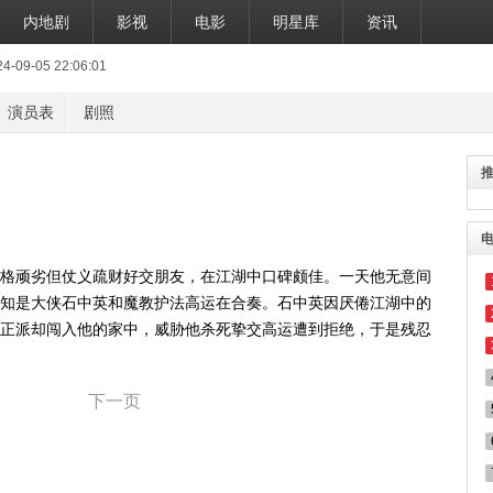
内地剧
影视
电影
明星库
资讯
9-05 22:06:01
演员表
剧照
格顽劣但仗义疏财好交朋友，在江湖中口碑颇佳。一天他无意间
知是大侠石中英和魔教护法高运在合奏。石中英因厌倦江湖中的
正派却闯入他的家中，威胁他杀死挚交高运遭到拒绝，于是残忍
下一页