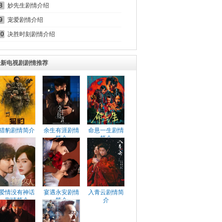
8
妙先生剧情介绍
9
宠爱剧情介绍
10
决胜时刻剧情介绍
最新电视剧剧情推荐
猎豹剧情简介
余生有涯剧情
命悬一生剧情
简介
简介
爱情没有神话
宴遇永安剧情
入青云剧情简
剧情简介
简介
介